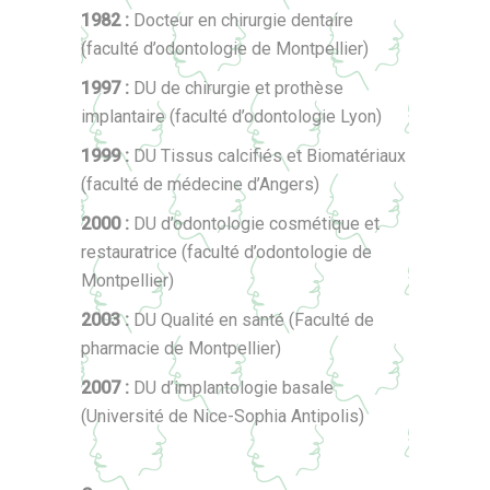
1982 :
Docteur en chirurgie dentaire
(faculté d’odontologie de Montpellier)
1997 :
DU de chirurgie et prothèse
implantaire (faculté d’odontologie Lyon)
1999 :
DU Tissus calcifiés et Biomatériaux
(faculté de médecine d’Angers)
2000 :
DU d’odontologie cosmétique et
restauratrice (faculté d’odontologie de
Montpellier)
2003 :
DU Qualité en santé (Faculté de
pharmacie de Montpellier)
2007 :
DU d’implantologie basale
(Université de Nice-Sophia Antipolis)