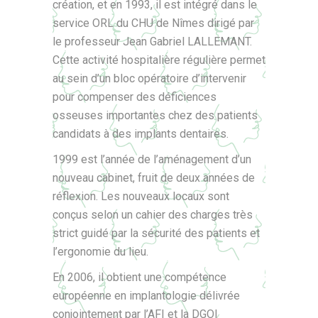
création, et en 1993, il est intégré dans le
service ORL du CHU de Nîmes dirigé par
le professeur Jean Gabriel LALLEMANT.
Cette activité hospitalière régulière permet
au sein d’un bloc opératoire d’intervenir
pour compenser des déficiences
osseuses importantes chez des patients
candidats à des implants dentaires.
1999 est l’année de l’aménagement d’un
nouveau cabinet, fruit de deux années de
réflexion. Les nouveaux locaux sont
conçus selon un cahier des charges très
strict guidé par la sécurité des patients et
l’ergonomie du lieu.
En 2006, il obtient une compétence
européenne en implantologie délivrée
conjointement par l’AFI et la DGOI