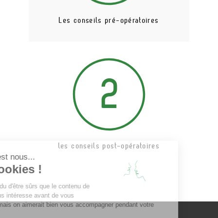
Les conseils pré-opératoires
les conseils post-opératoires
alut c'est nous...
les Cookies !
n a attendu d'être sûrs que le contenu de
e site vous intéresse avant de vous
éranger, mais on aimerait bien vous accompagner pendant votre
site...